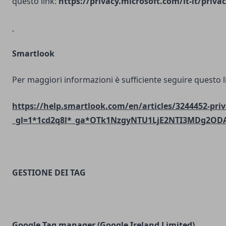
questo link:
https://privacy.microsoft.com/it-it/priv
Smartlook
Per maggiori informazioni è sufficiente seguire questo l
https://help.smartlook.com/en/articles/3244452-priv
_gl=1*1cd2q8l*_ga*OTk1NzgyNTU1LjE2NTI3MDg2O
GESTIONE DEI TAG
Google Tag manager (Google Ireland Limited)