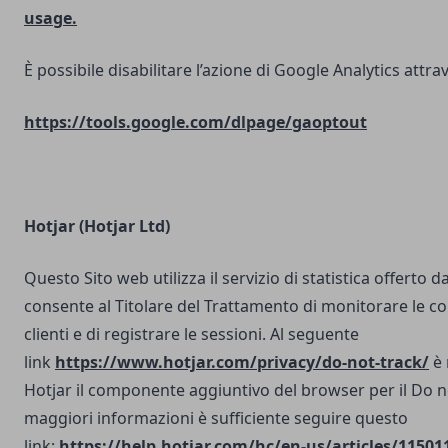
usage.
È possibile disabilitare l’azione di Google Analytics attrav
https://tools.google.com/dlpage/gaoptout
Hotjar (Hotjar Ltd)
Questo Sito web utilizza il servizio di statistica offerto d
consente al Titolare del Trattamento di monitorare le co
clienti e di registrare le sessioni. Al seguente
link
https://www.hotjar.com/privacy/do-not-track/
è 
Hotjar il componente aggiuntivo del browser per il Do n
maggiori informazioni è sufficiente seguire questo
link:
https://help.hotjar.com/hc/en-us/articles/11501