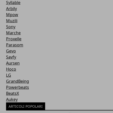
Syllable
Arbily
Mpow
Muzili
Sony
Marche
Proxelle
Parasom
Gevo
Savfy
Aursen
Hoco
LG
GrandBeing
Powerbeats
BeatsX
Aukey
ARTICOLI POPOLARI