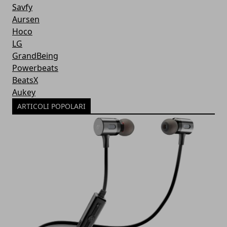
Savfy
Aursen
Hoco
LG
GrandBeing
Powerbeats
BeatsX
Aukey
ARTICOLI POPOLARI