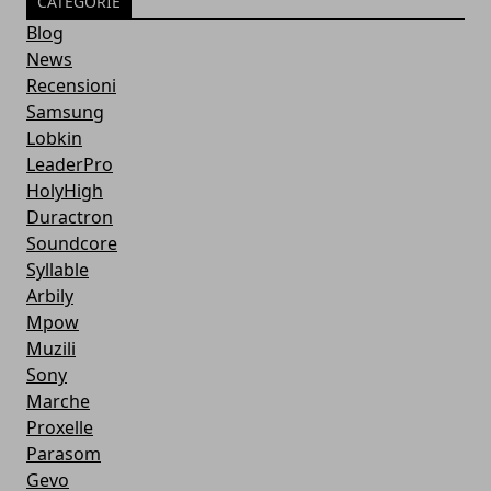
CATEGORIE
Blog
News
Recensioni
Samsung
Lobkin
LeaderPro
HolyHigh
Duractron
Soundcore
Syllable
Arbily
Mpow
Muzili
Sony
Marche
Proxelle
Parasom
Gevo