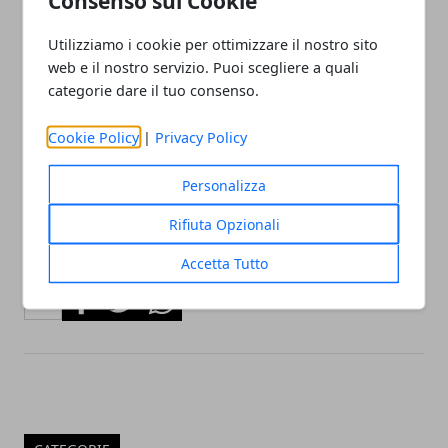
Consenso sui Cookie
community nelle nostre iniziative.
Utilizziamo i cookie per ottimizzare il nostro sito
web e il nostro servizio. Puoi scegliere a quali
Vuoi contattare la redazione?
categorie dare il tuo consenso.
Scrivi a
redazione@citta365.it
Indica nell'oggetto:
Nome Città - Richiesta
Cookie Policy
|
Privacy Policy
(esempio: Milano - Segnalazione Evento)
Personalizza
Rifiuta Opzionali
Accetta Tutto
Facebook
Twitter
Whatsapp