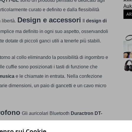
T-QY7-BL
sono un prodotto pensato e dedicato agli
Auk
rticolarmente curato e definito e dalla flessibilità
AR
Design e accessori
 libertà.
Il
design di
plice ma definito in ogni suo aspetto, osservandoli
 dotate di piccoli ganci utili a tenerle più stabili.
 intorno al collo eliminando la possibilità di ingombro e
le cuffie sono posizionati i tasti di funzione che
musica
e le chiamate in entrata.
Nella confezione
varie dimensioni, un paio di gancetti e un cavo micro
rofono
Gli auricolari Bluetooth
Duractron DT-
o interessante, gli alti sono ben definiti e
enso sui Cookie