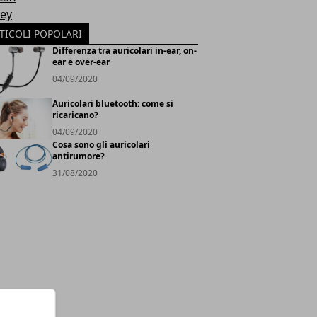
ey
TICOLI POPOLARI
Differenza tra auricolari in-ear, on-
ear e over-ear
04/09/2020
Auricolari bluetooth: come si
ricaricano?
04/09/2020
Cosa sono gli auricolari
antirumore?
31/08/2020