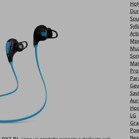
Hol
Dur
Sou
Syll
Arbi
Mp
Muz
Son
Mar
Pro
Par
Gev
Sav
Aur
Ho
LG
Gra
Pow
Bea