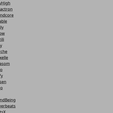
yHigh
actron
ndcore
able
ly
ow
ili
y
che
xelle
asom
o
fy
sen
co
ndBeing
erbeats
tsX