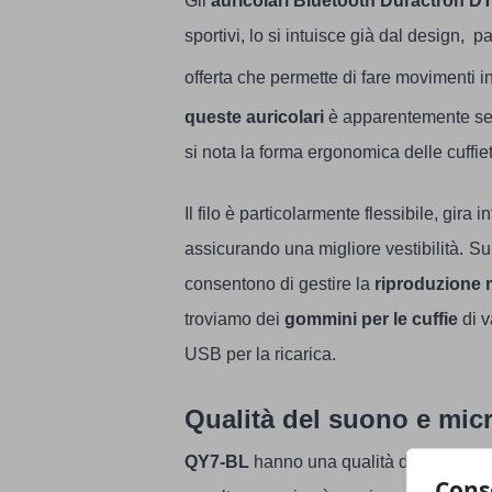
Gli
auricolari Bluetooth
Duractron D
sportivi, lo si intuisce già dal design, pa
offerta che permette di fare movimenti in
queste auricolari
è apparentemente sem
si nota la forma ergonomica delle cuffiette
Il filo è particolarmente flessibile, gira
assicurando una migliore vestibilità.
Sul
consentono di gestire la
riproduzione 
troviamo dei
gommini per le cuffie
di 
USB per la ricarica.
Qualità del suono e mic
QY7-BL
hanno una qualità del suono molt
Cons