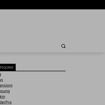
Cerca
TEGORIE
g
ws
ensioni
msung
kin
derPro