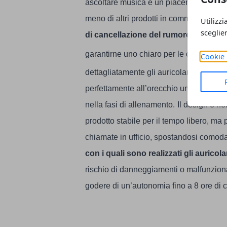
ascoltare musica è un piacere, anche 
meno di altri prodotti in commercio.
Il m
Utilizzi
sceglie
di cancellazione del rumore
, che in mo
garantirne uno chiaro per le chiamate e
Cookie 
dettagliatamente gli auricolari si capisc
perfettamente all’orecchio umano e offri
nella fasi di allenamento.
Il design è ne
prodotto stabile per il tempo libero, ma
chiamate in ufficio, spostandosi comoda
con i quali sono realizzati gli auricol
rischio di danneggiamenti o malfunzion
godere di un’autonomia fino a 8 ore di 