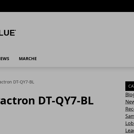
NEWS
MARCHE
actron DT-QY7-BL
CA
Blo
actron DT-QY7-BL
Ne
Rec
Sa
Lob
Lea