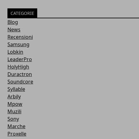
CATEGORIE
Blog
News
Recensioni
Samsung
Lobkin
LeaderPro
HolyHigh
Duractron
Soundcore
Syllable
Arbily
Mpow
Muzili
Sony
Marche
Proxelle