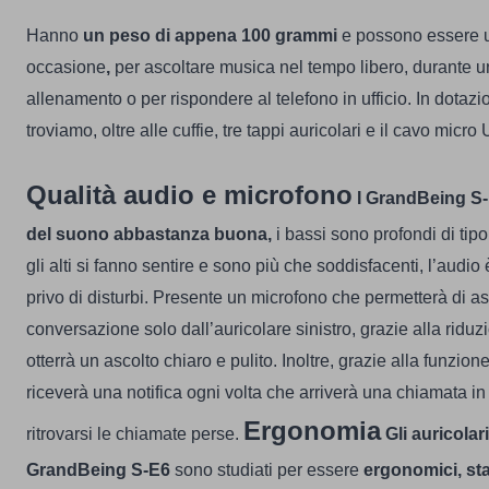
Hanno
un peso di appena 100 grammi
e possono essere ut
occasione
,
per ascoltare musica nel tempo libero, durante u
allenamento o per rispondere al telefono in ufficio.
In dotazi
troviamo, oltre alle cuffie, tre tappi auricolari e il cavo micro
Qualità audio e microfono
I GrandBeing S
del suono abbastanza buona,
i bassi sono profondi di tipo
gli alti si fanno sentire e sono più che soddisfacenti, l’audio
privo di disturbi.
Presente un microfono che permetterà di as
conversazione solo dall’auricolare sinistro, grazie alla riduz
otterrà un ascolto chiaro e pulito.
Inoltre, grazie alla funzion
riceverà una notifica ogni volta che arriverà una chiamata in 
Ergonomia
ritrovarsi le chiamate perse.
Gli auricolar
GrandBeing S-E6
sono studiati per essere
ergonomici, stab