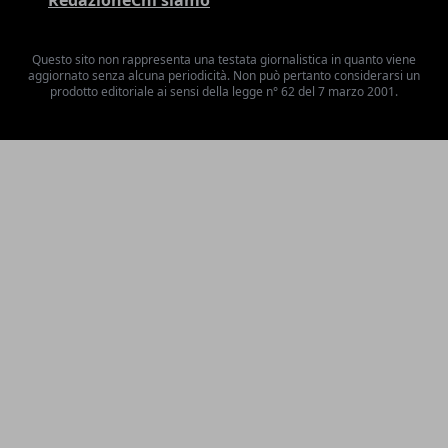
Questo sito non rappresenta una testata giornalistica in quanto viene
aggiornato senza alcuna periodicità. Non può pertanto considerarsi un
prodotto editoriale ai sensi della legge n° 62 del 7 marzo 2001.