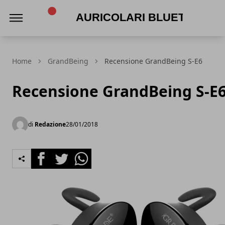
Auricolari Bluetooth
Home
GrandBeing
Recensione GrandBeing S-E6
Recensione GrandBeing S-E
di
Redazione
28/01/2018
Facebook
Twitter
Whatsapp