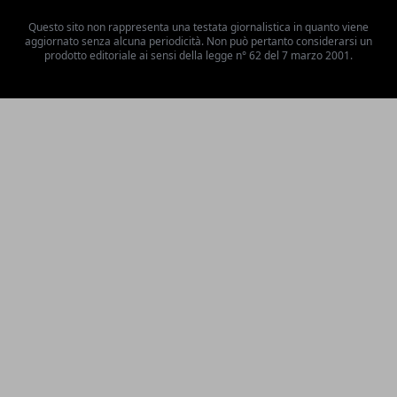
Questo sito non rappresenta una testata giornalistica in quanto viene
aggiornato senza alcuna periodicità. Non può pertanto considerarsi un
prodotto editoriale ai sensi della legge n° 62 del 7 marzo 2001.