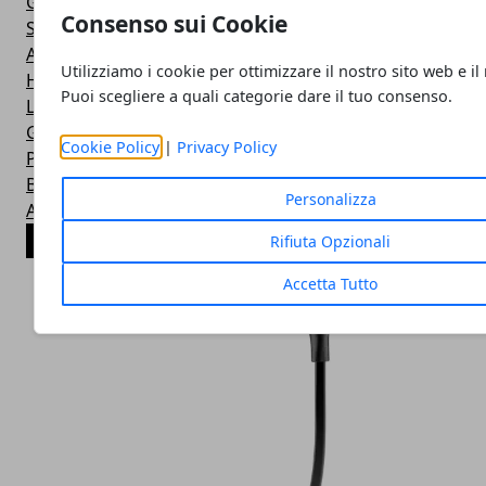
Gevo
Consenso sui Cookie
Savfy
Aursen
Utilizziamo i cookie per ottimizzare il nostro sito web e il
Hoco
Puoi scegliere a quali categorie dare il tuo consenso.
LG
GrandBeing
Cookie Policy
|
Privacy Policy
Powerbeats
BeatsX
Personalizza
Aukey
ARTICOLI POPOLARI
Rifiuta Opzionali
Accetta Tutto