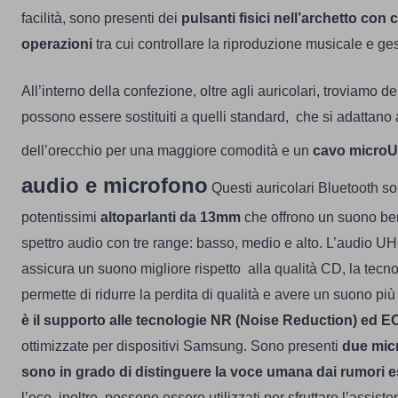
facilità, sono presenti dei
pulsanti fisici nell’archetto con 
operazioni
tra cui controllare la riproduzione musicale e ges
All’interno della confezione, oltre agli auricolari, troviamo 
possono essere sostituiti a quelli standard, che si adattano 
dell’orecchio per una maggiore comodità e un
cavo micro
audio e microfono
Questi auricolari Bluetooth so
potentissimi
altoparlanti da 13mm
che offrono un suono ben
spettro audio con tre range: basso, medio e alto.
L’audio U
assicura un suono migliore rispetto alla qualità CD, la te
permette di ridurre la perdita di qualità e avere un suono più 
è il supporto alle tecnologie NR (Noise Reduction) ed E
ottimizzate per dispositivi Samsung.
Sono presenti
due micr
sono in grado di distinguere la voce umana dai rumori e
l’eco, inoltre, possono essere utilizzati per sfruttare l’assist