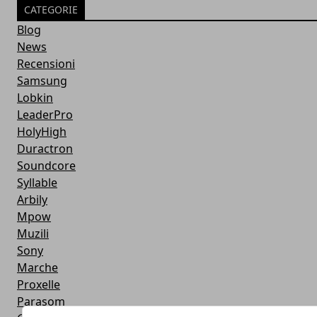
CATEGORIE
Blog
News
Recensioni
Samsung
Lobkin
LeaderPro
HolyHigh
Duractron
Soundcore
Syllable
Arbily
Mpow
Muzili
Sony
Marche
Proxelle
Parasom