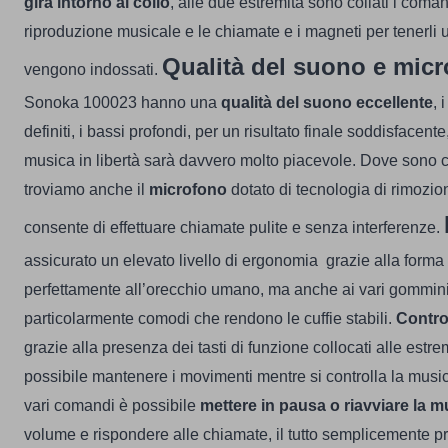
gira intorno al collo
, alle due estremità sono collati i coman
riproduzione musicale e le chiamate e i magneti per tenerli 
Qualità del suono e mic
vengono indossati.
Sonoka 100023
hanno una
qualità del suono eccellente
, 
definiti, i bassi profondi, per un risultato finale soddisfacente
musica in libertà sarà davvero molto piacevole.
Dove sono co
troviamo anche il
microfono
dotato di tecnologia di rimozi
consente di effettuare chiamate pulite e senza interferenze.
assicurato un elevato livello di ergonomia grazie alla forma 
perfettamente all’orecchio umano, ma anche ai vari gommini
particolarmente comodi che rendono le cuffie stabili.
Control
grazie alla presenza dei tasti di funzione collocati alle estrem
possibile mantenere i movimenti mentre si controlla la musi
vari comandi è possibile
mettere in pausa o riavviare la m
volume e rispondere alle chiamate, il tutto semplicemente p