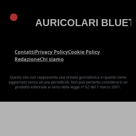
Contatti
Privacy Policy
Cookie Policy
Redazione
Chi siamo
Questo sito non rappresenta una testata giornalistica in quanto viene
aggiornato senza alcuna periodicità. Non può pertanto considerarsi un
prodotto editoriale ai sensi della legge n° 62 del 7 marzo 2001.