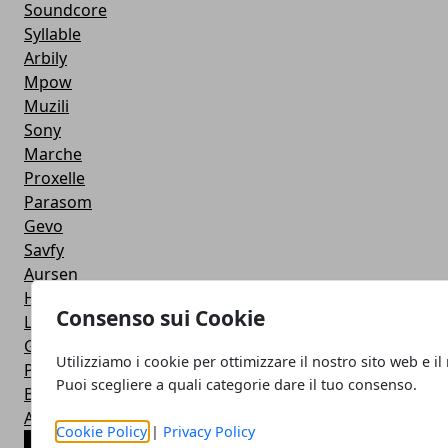
Soundcore
Syllable
Arbily
Mpow
Muzili
Sony
Marche
Proxelle
Parasom
Gevo
Savfy
Aursen
Hoco
Consenso sui Cookie
LG
GrandBeing
Utilizziamo i cookie per ottimizzare il nostro sito web e il
Powerbeats
Puoi scegliere a quali categorie dare il tuo consenso.
BeatsX
Aukey
Cookie Policy
|
Privacy Policy
ARTICOLI POPOLARI