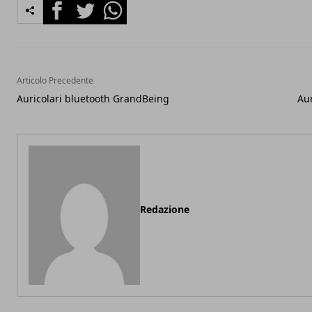
Facebook
Twitter
Whatsapp
Articolo Precedente
Auricolari bluetooth GrandBeing
Aur
Redazione