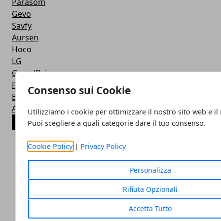
Parasom
Gevo
Savfy
Aursen
Hoco
LG
GrandBeing
Powerbeats
Consenso sui Cookie
BeatsX
Aukey
Utilizziamo i cookie per ottimizzare il nostro sito web e il
ARTICOLI POPOLARI
Puoi scegliere a quali categorie dare il tuo consenso.
Cookie Policy
|
Privacy Policy
Personalizza
Rifiuta Opzionali
Accetta Tutto