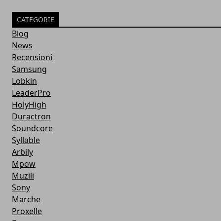
CATEGORIE
Blog
News
Recensioni
Samsung
Lobkin
LeaderPro
HolyHigh
Duractron
Soundcore
Syllable
Arbily
Mpow
Muzili
Sony
Marche
Proxelle