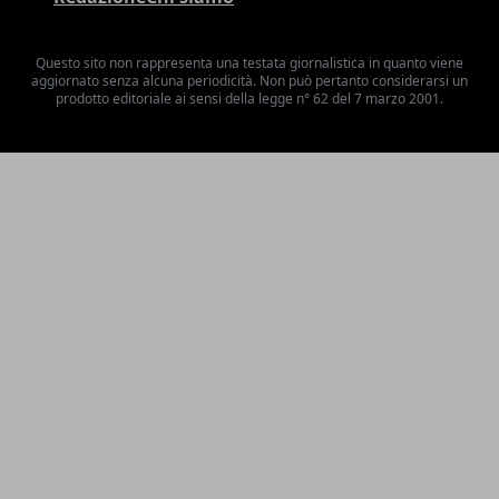
Questo sito non rappresenta una testata giornalistica in quanto viene
aggiornato senza alcuna periodicità. Non può pertanto considerarsi un
prodotto editoriale ai sensi della legge n° 62 del 7 marzo 2001.