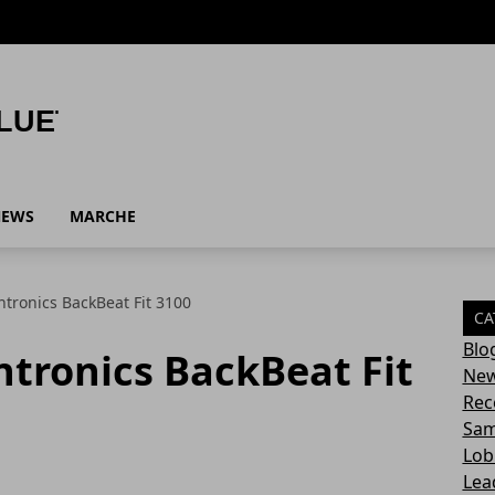
NEWS
MARCHE
tronics BackBeat Fit 3100
CA
Blo
ntronics BackBeat Fit
Ne
Rec
Sa
Lob
Lea