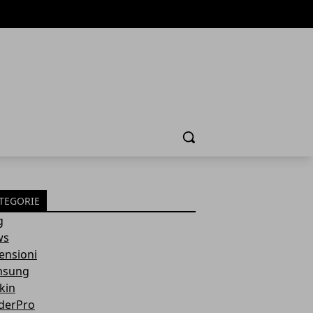
Cerca
TEGORIE
g
ws
ensioni
msung
kin
derPro