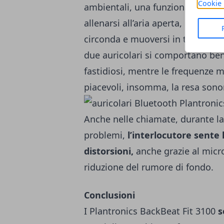
Cookie 
ambientali, una funzionalità mol
allenarsi all’aria aperta, in modo
circonda e muoversi in totale sic
due auricolari si comportano ben
fastidiosi, mentre le frequenze 
piacevoli, insomma, la resa sono
Anche nelle chiamate, durante la
problemi,
l’interlocutore sente
distorsioni,
anche grazie al micro
riduzione del rumore di fondo.
Conclusioni
I Plantronics BackBeat Fit 3100
s