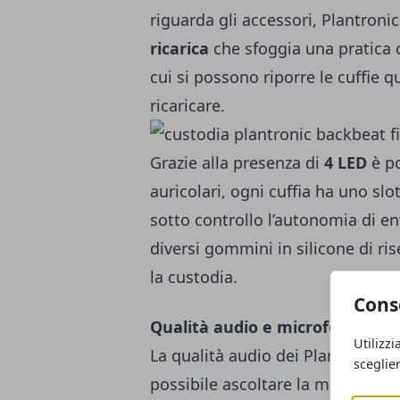
riguarda gli accessori, Plantron
ricarica
che sfoggia una pratica ch
cui si possono riporre le cuffie
ricaricare.
Grazie alla presenza di
4 LED
è po
auricolari, ogni cuffia ha uno slo
sotto controllo l’autonomia di e
diversi gommini in silicone di ri
la custodia.
Cons
Qualità audio e microfono
Utilizzi
La qualità audio dei Plantronics
sceglie
possibile ascoltare la musica se