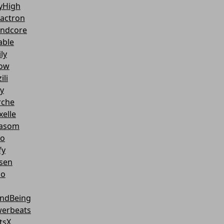
yHigh
actron
ndcore
able
ly
ow
ili
y
che
xelle
asom
o
fy
sen
co
ndBeing
erbeats
tsX