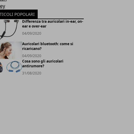
ey
TICOLI POPOLARI
Differenza tra auricolari in-ear, on-
ear e over-ear
04/09/2020
Auricolari bluetooth: come si
ricaricano?
04/09/2020
Cosa sono gli auricolari
antirumore?
31/08/2020