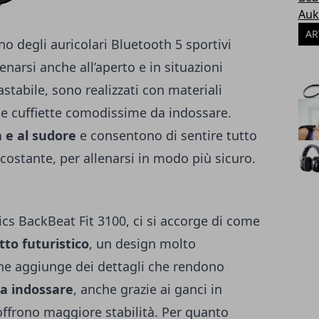
Auk
AR
ono degli
auricolari Bluetooth 5
sportivi
narsi anche all’aperto e in situazioni
stabile, sono realizzati con materiali
 le cuffiette comodissime da indossare.
a e al sudore
e consentono di sentire tutto
rcostante, per allenarsi in modo più sicuro.
ics BackBeat Fit 3100, ci si accorge di come
tto futuristico
, un design molto
che aggiunge dei dettagli che rendono
a indossare
, anche grazie ai ganci in
 offrono maggiore stabilità. Per quanto