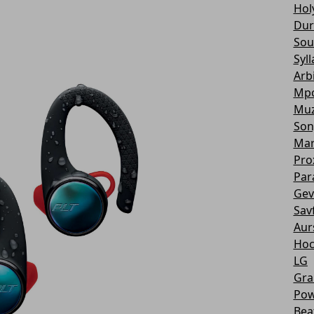
Hol
Dur
Sou
Syll
Arbi
Mp
Muz
Son
Mar
Pro
Par
Gev
Sav
Aur
Ho
LG
Gra
Pow
Bea