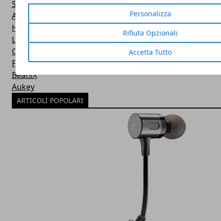
Savfy
Personalizza
Aursen
Hoco
Rifiuta Opzionali
LG
GrandBeing
Accetta Tutto
Powerbeats
BeatsX
Aukey
ARTICOLI POPOLARI