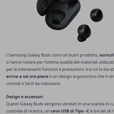
I Samsung Galaxy Buds sono un buon prodotto,
auricol
si fanno notare per l’ottima qualità dei materiali utilizza
per le interessanti funzioni e prestazioni, tra cui la dura
arriva a sei ore piene
e un design ergonomico che li re
comodi e facili da indossare.
Design e accessori
Questi Galaxy Buds vengono venduti in una scatola in c
custodia di ricarica, un
cavo USB di Tipo –C
e tre set di r