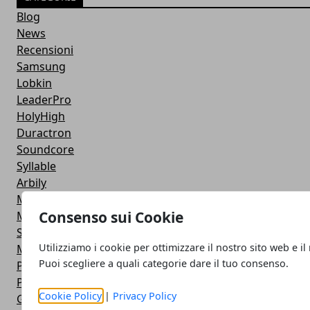
Blog
News
Recensioni
Samsung
Lobkin
LeaderPro
HolyHigh
Duractron
Soundcore
Syllable
Arbily
Mpow
Consenso sui Cookie
Muzili
Sony
Utilizziamo i cookie per ottimizzare il nostro sito web e il
Marche
Puoi scegliere a quali categorie dare il tuo consenso.
Proxelle
Parasom
Cookie Policy
|
Privacy Policy
Gevo